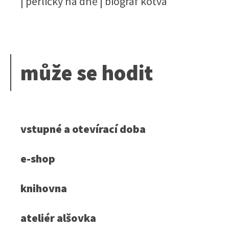
| perličky na dně | biograf kotva
může se hodit
vstupné a otevírací doba
e-shop
knihovna
ateliér alšovka