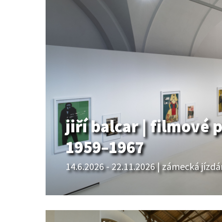
jiří balcar | filmové
1959–1967
14.6.2026 - 22.11.2026 | zámecká jízd