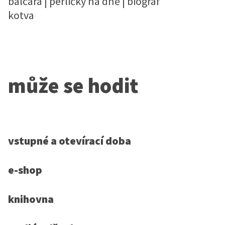
balcara | perličky na dně | biograf
kotva
může se hodit
vstupné a otevírací doba
e-shop
knihovna