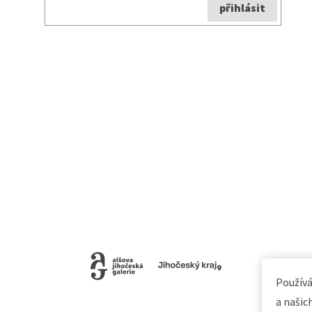
Používá
a našic