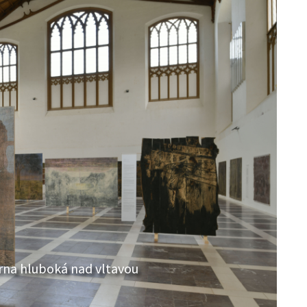
árna hluboká nad vltavou