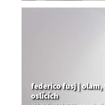
federico fusj | olam, 
oslících
18.6.2026 - 18.10.2026 | wortnerův d