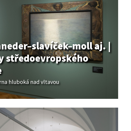
aneder–slavíček–moll aj. |
y středoevropského
e
árna hluboká nad vltavou