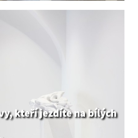
vy, kteří jezdíte na bílých
ům