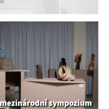
| mezinárodní sympozium