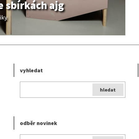
 sbírkách ajg
iky
vyhledat
odběr novinek