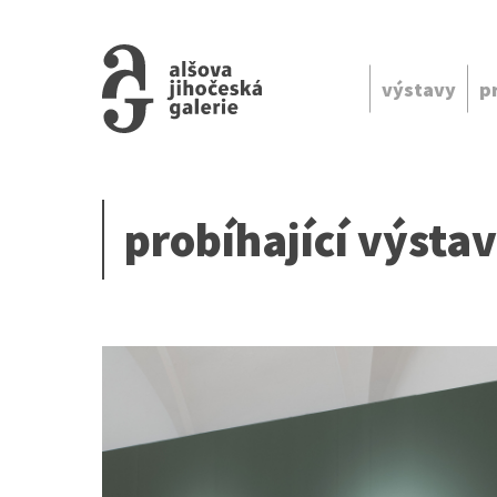
výstavy
p
probíhající výsta