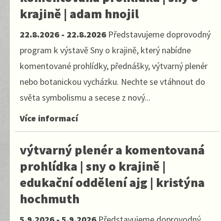
krajině | adam hnojil
22.8.2026 - 22.8.2026
Představujeme doprovodný
program k výstavě Sny o krajině, který nabídne
komentované prohlídky, přednášky, výtvarný plenér
nebo botanickou vycházku. Nechte se vtáhnout do
světa symbolismu a secese z nový...
Více informací
výtvarný plenér a komentovaná
prohlídka | sny o krajině |
edukační oddělení ajg | kristýna
hochmuth
5.9.2026 - 5.9.2026
Představujeme doprovodný