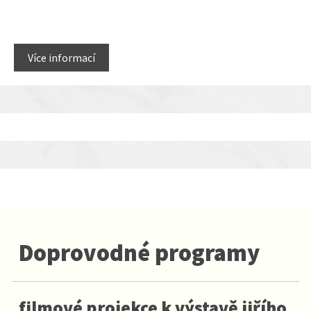
Více informací
Doprovodné programy
filmové projekce k výstavě jiřího