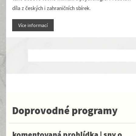
díla z českých i zahraničních sbírek.
Více informací
Doprovodné programy
komentovaná prohlídka | sny o