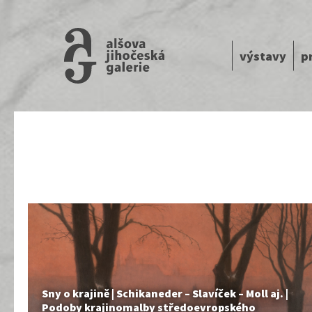
výstavy
p
Sny o krajině | Schikaneder – Slavíček – Moll aj. |
Podoby krajinomalby středoevropského