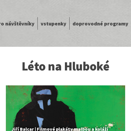
ro návštěvníky
vstupenky
doprovodné programy
Léto na Hluboké
Jiří Balcar | Filmové plakáty malbou a koláží