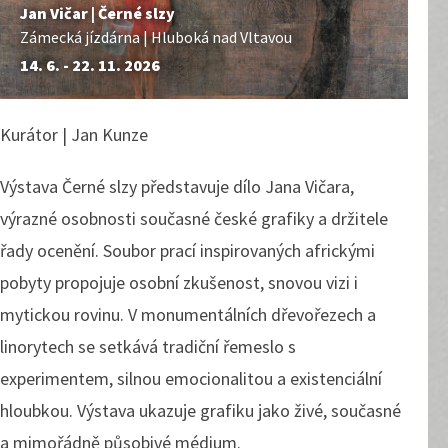
Jan Vičar | Černé slzy
Zámecká jízdárna | Hluboká nad Vltavou
14. 6. - 22. 11. 2026
Kurátor | Jan Kunze
Výstava Černé slzy představuje dílo Jana Vičara,
výrazné osobnosti současné české grafiky a držitele
řady ocenění. Soubor prací inspirovaných africkými
pobyty propojuje osobní zkušenost, snovou vizi i
mytickou rovinu. V monumentálních dřevořezech a
linorytech se setkává tradiční řemeslo s
experimentem, silnou emocionalitou a existenciální
hloubkou. Výstava ukazuje grafiku jako živé, současné
a mimořádně působivé médium.