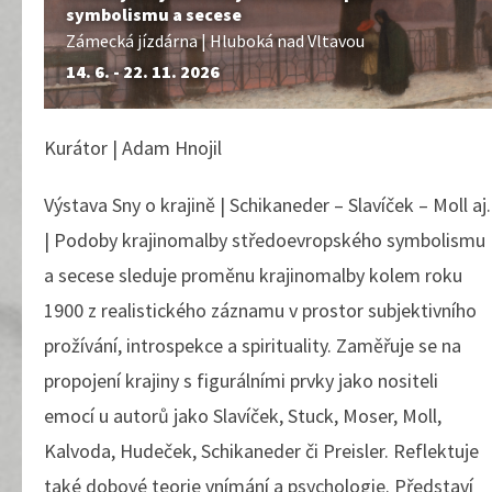
symbolismu a secese
Zámecká jízdárna | Hluboká nad Vltavou
14. 6. - 22. 11. 2026
Kurátor | Adam Hnojil
Výstava Sny o krajině | Schikaneder – Slavíček – Moll aj.
| Podoby krajinomalby středoevropského symbolismu
a secese sleduje proměnu krajinomalby kolem roku
1900 z realistického záznamu v prostor subjektivního
prožívání, introspekce a spirituality. Zaměřuje se na
propojení krajiny s figurálními prvky jako nositeli
emocí u autorů jako Slavíček, Stuck, Moser, Moll,
Kalvoda, Hudeček, Schikaneder či Preisler. Reflektuje
také dobové teorie vnímání a psychologie. Představí