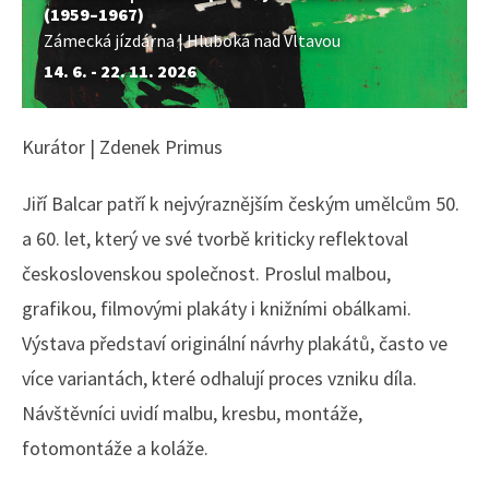
(1959–1967)
Zámecká jízdárna | Hluboká nad Vltavou
14. 6. - 22. 11. 2026
Kurátor | Zdenek Primus
Jiří Balcar patří k nejvýraznějším českým umělcům 50.
a 60. let, který ve své tvorbě kriticky reflektoval
československou společnost. Proslul malbou,
grafikou, filmovými plakáty i knižními obálkami.
Výstava představí originální návrhy plakátů, často ve
více variantách, které odhalují proces vzniku díla.
Návštěvníci uvidí malbu, kresbu, montáže,
fotomontáže a koláže.