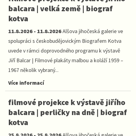
balcara | velká země | biograf
kotva
11.8.2026 - 11.8.2026
Alšova jihočeská galerie ve
spolupráci s českobudějovickým Biografem Kotva
uvede v rámci doprovodného programu k výstavě
Jiří Balcar | Filmové plakáty malbou a koláží 1959 –
1967 několik vybraný...
Více informací
filmové projekce k výstavě jiřího
balcara | perličky na dně | biograf
kotva
25.8.2026 - 25.8.2026
Alšova jihočeská galerie ve